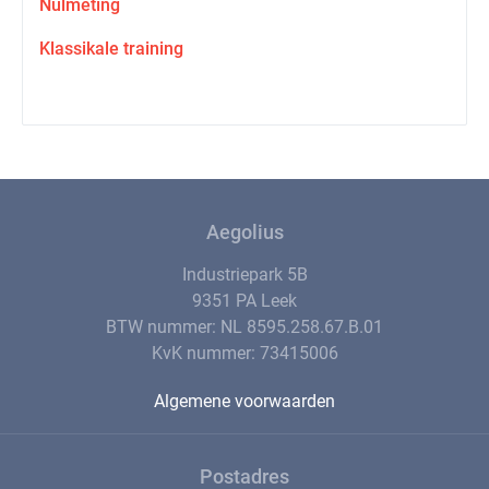
Nulmeting
Klassikale training
Aegolius
Industriepark 5B
9351 PA Leek
BTW nummer: NL 8595.258.67.B.01
KvK nummer: 73415006
Algemene voorwaarden
Postadres