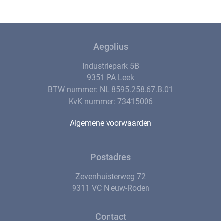
Aegolius
Industriepark 5B
9351 PA Leek
BTW nummer: NL 8595.258.67.B.01
KvK nummer: 73415006
Algemene voorwaarden
Postadres
Zevenhuisterweg 72
9311 VC Nieuw-Roden
Contact